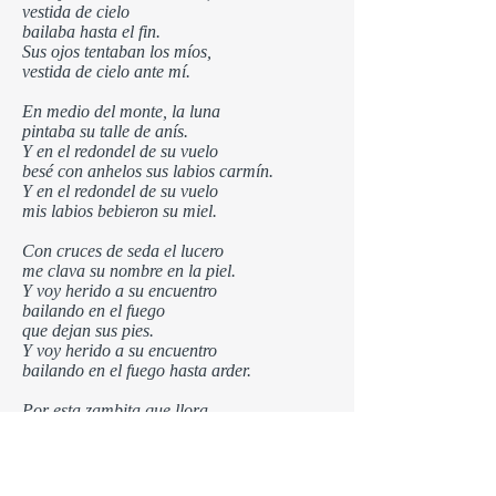
vestida de cielo
bailaba hasta el fin.
Sus ojos tentaban los míos,
vestida de cielo ante mí.
En medio del monte, la luna
pintaba su talle de anís.
Y en el redondel de su vuelo
besé con anhelos sus labios carmín.
Y en el redondel de su vuelo
mis labios bebieron su miel.
Con cruces de seda el lucero
me clava su nombre en la piel.
Y voy herido a su encuentro
bailando en el fuego
que dejan sus pies.
Y voy herido a su encuentro
bailando en el fuego hasta arder.
Por esta zambita que llora
quisiera volverla a encontrar,
sentir en mi sangre su aroma,
su hechizo de luna,
su llama ancestral.