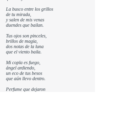
La busco entre los grillos
de tu mirada,
y salen de mis venas
duendes que bailan.
Tus ojos son pinceles,
brillos de magia,
dos notas de la luna
que el viento baila.
Mi copla es fuego,
ángel ardiendo,
un eco de tus besos
que aún llevo dentro.
Perfume que dejaron
tus sentimientos,
se prenden con las flores
que llora el viento.
Que un pájaro se caiga
de mi guitarra,
que se convierta en canto
cuando te vayas.