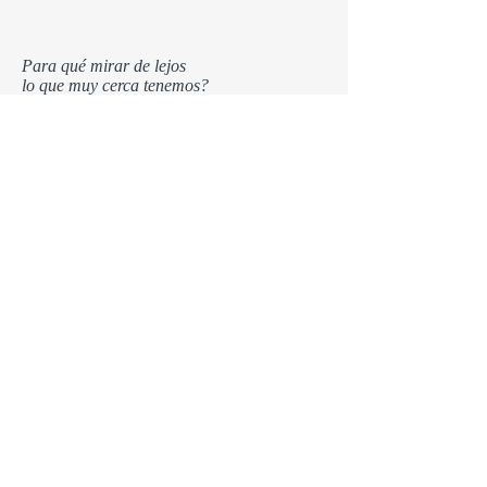
Para qué mirar de lejos
lo que muy cerca tenemos?
Si el ave que busca el cielo
jamás alcanza su anhelo.
Más vale ser leña ardiendo,
llamita de un sentimiento.
Para qué seguir la huella
que se pierde en el olvido?
Si la huella es uno mismo
cuando florece el cariño,
Cuando se escapan del alma
los duendes amanecidos.
Por eso dejá que canten
las guitarra del camino.
Por eso dejá que suenen
las coplas que van conmigo.
Porque al sonar de mis coplas
encontrarás tu destino.
© 2020
www.bebeponti.com.ar
. Todos
los derechos reservados