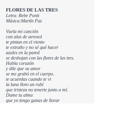
FLORES DE LAS TRES
Letra: Bebe Ponti
Música:Martín Paz
Vuela mi canción
con alas de aerosol
te pintan en el viento
te extraño y no sé qué hacer
azules en la pared
se deshojan con las flores de las tres.
Habla corazón
y dile que su amor
se me grabó en el cuerpo.
te acuerdas cuando te vi
la luna lloro un rubí
que tristeza no tenerte junto a mí.
Dame tu alma
que yo tengo ganas de llorar
mirando este cielo azul
azul como esta canción
que se deshoja de amor
con las notas que dejo tu corazón.
Flores de las tres que al alma le robé